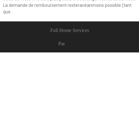
La demande de remboursement resteranéanmoins possible (tant
que…
Full Home Services
Par
Piritech