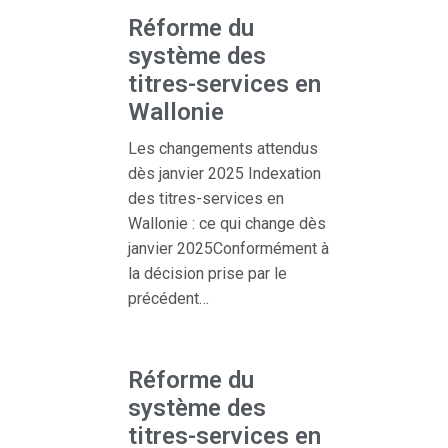
Réforme du
système des
titres-services en
Wallonie
Les changements attendus
dès janvier 2025 Indexation
des titres-services en
Wallonie : ce qui change dès
janvier 2025Conformément à
la décision prise par le
précédent…
Réforme du
système des
titres-services en