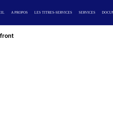
EIL
A PROPOS
LES TITRES-SERVICES
SERVICES
DOCU
front