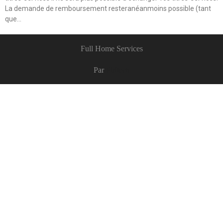
La demande de remboursement resteranéanmoins possible (tant
que…
Full Home Services
Par
Piritech